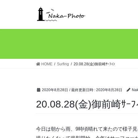
コ
ナ
ン
ビ
テ
ゲ
ン
ー
ツ
シ
へ
ョ
ス
ン
キ
に
ッ
移
HOME
Surfing
20.08.28(金)御前崎ｻｰﾌｨﾝ
プ
動
2020年8月28日
/ 最終更新日時 :
2020年8月28日
Na
20.08.28(金)御前崎ｻｰﾌ
今日は朝から雨、9時頃晴れて来たので様子