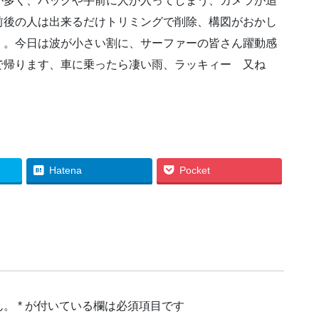
が多く、バックや手前に人が入ってしまう、カメラが追
前後の人は出来るだけトリミングで削除、構図がおかし
く。今日は波が小さい割に、サーファーの皆さん躍動感
で帰ります、車に乗ったら凄い雨、ラッキィー 又ね
Hatena
Pocket
ん。
*
が付いている欄は必須項目です