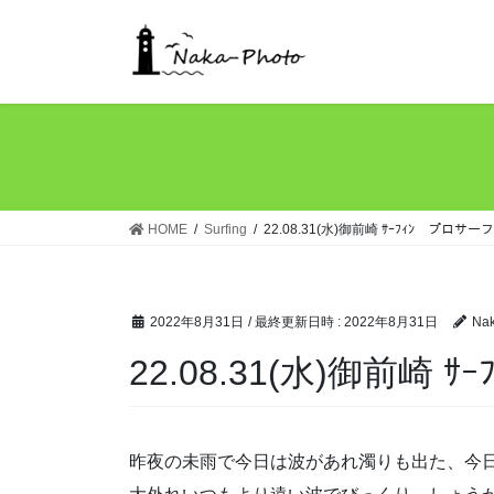
コ
ナ
ン
ビ
テ
ゲ
ン
ー
ツ
シ
へ
ョ
ス
ン
キ
に
ッ
移
HOME
Surfing
22.08.31(水)御前崎 ｻｰﾌｨﾝ プロサ
プ
動
2022年8月31日
/ 最終更新日時 :
2022年8月31日
Na
22.08.31(水)御前崎
昨夜の未雨で今日は波があれ濁りも出た、今