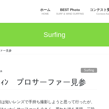
ホーム
BEST Photo
コンテスト
HOME
SURF & WIND SURFING
Contest Aw
Surfing
ーファー見参
Surfing
ka
 ｻｰﾌｨﾝ プロサーファー見参
日は短いレンズで手持ち撮影しようと思って行ったが、