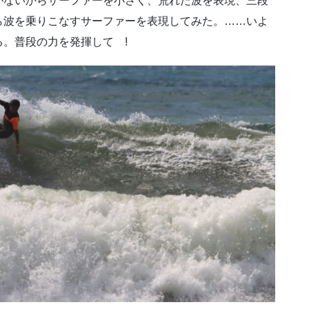
がないからサーファーを小さく、荒れた波を表現、三段
ら波を乗りこなすサーファーを表現してみた。……いよ
。普段の力を発揮して !