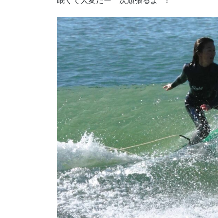
眠くて大変だー 次頑張るよ !