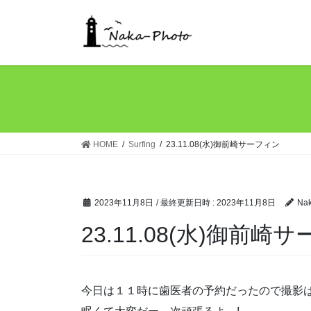
コ
ナ
ン
ビ
テ
ゲ
ン
ー
ツ
シ
へ
ョ
ス
ン
キ
に
ッ
移
HOME
Surfing
23.11.08(水)御前崎サーフィン
プ
動
2023年11月8日
/ 最終更新日時 :
2023年11月8日
Na
23.11.08(水)御前崎
今日は１１時に歯医者の予約だったので撮影