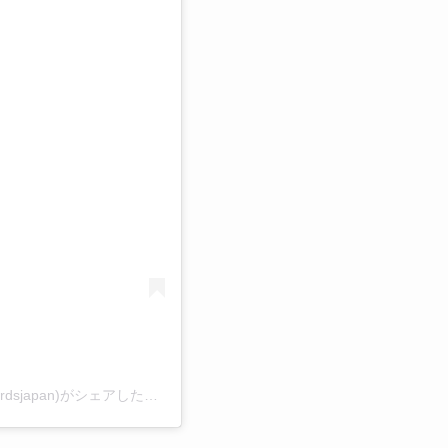
る
Penny Skateboards JAPAN【公式】(@pennyskateboardsjapan)がシェアした投稿
–
2020年 8月月11日午後8時04分PDT